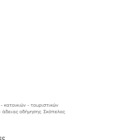
- κατοικιών - τουριστικών
 άδειας οδήγησης. Σκόπελος.
ες